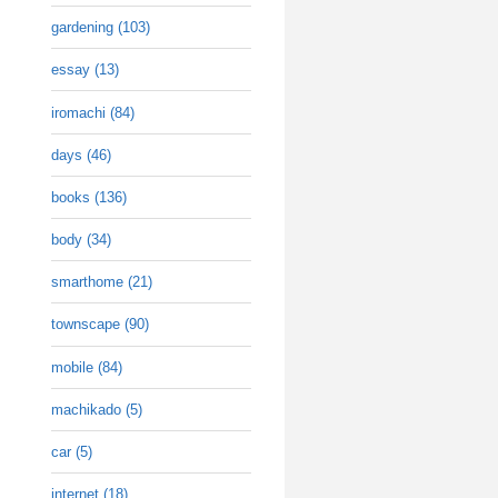
gardening (103)
essay (13)
iromachi (84)
days (46)
books (136)
body (34)
smarthome (21)
townscape (90)
mobile (84)
machikado (5)
car (5)
internet (18)