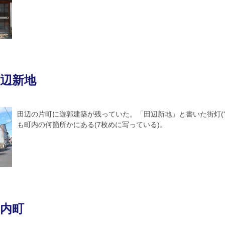
辺新地
田辺の片町に遊郭建築が残っていた。「田辺新地」と書いた街灯(?
も町内の何箇所かにある(7枚めに写っている)。
内町